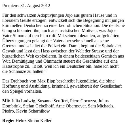
Premiere: 31. August 2012
Für den schwarzen Adoptivjungen Jojo aus gutem Hause und in
liberalem Geiste erzogen, entwickelt sich die Begegnung mit jungen
kriminellen Deutschen zu einer bedrohlichen Situation. Die deutsche
Gang schikaniert ihn, auch aus rassistischen Motiven, was Jojos
Vater Simon auf den Plan ruft. Mit seinen toleranten, aufgeklärten
Überzeugungen gelangt der Vater aber sehr schnell an seine
Grenzen und schaltet die Polizei ein. Damit beginnt die Spirale der
Gewalt und lässt den Hass zwischen der Welt der Strasse und der
bürgerlichen Welt explodieren. In einem beiderseitigen Gemisch aus
Wut, Demütigung und Ohnmacht steuert die Geschichte auf eine
Katastrophe zu. „Bloß, weil ich ein Deutscher bin, habe ich nicht
die Schnauze zu halten.“
Das Drehbuch von Max Eipp beschreibt Jugendliche, die ohne
Hoffnung und Ausbildung, kriminell, gewaltbereit der Gesellschaft
den Spiegel vorhalten.
Mit:
Julia Ludwig, Susanne Seuffert, Piero Cocuzza, Julius
Dombrink, Stefan Gebelhoff, Arne Obermeyer, Sam Michaels,
Piedro, Kevin Scharnikow
Regie:
Heinz Simon Keller