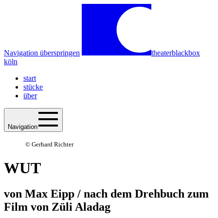
Navigation überspringen
theaterblackbox
köln
start
stücke
über
Navigation
© Gerhard Richter
WUT
von Max Eipp / nach dem Drehbuch zum
Film von Züli Aladag