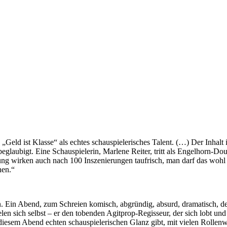
 „Geld ist Klasse“ als echtes schauspielerisches Talent. (…) Der Inhal
laubigt. Eine Schauspielerin, Marlene Reiter, tritt als Engelhorn-Dou
örung wirken auch nach 100 Inszenierungen taufrisch, man darf das woh
nen.“
. Ein Abend, zum Schreien komisch, abgründig, absurd, dramatisch, der 
 sich selbst – er den tobenden Agitprop-Regisseur, der sich lobt und a
ie diesem Abend echten schauspielerischen Glanz gibt, mit vielen Rollen