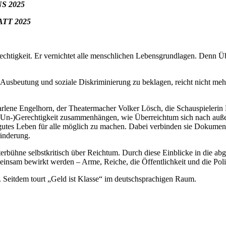
S 2025
TT 2025
echtigkeit. Er vernichtet alle menschlichen Lebensgrundlagen. Denn Üb
, Ausbeutung und soziale Diskriminierung zu beklagen, reicht nicht me
ne Engelhorn, der Theatermacher Volker Lösch, die Schauspielerin Ma
-)Gerechtigkeit zusammenhängen, wie Überreichtum sich nach außen h
utes Leben für alle möglich zu machen. Dabei verbinden sie Dokument
ränderung.
eaterbühne selbstkritisch über Reichtum. Durch diese Einblicke in d
meinsam bewirkt werden – Arme, Reiche, die Öffentlichkeit und die Pol
. Seitdem tourt „Geld ist Klasse“ im deutschsprachigen Raum.