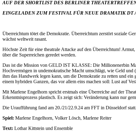
AUF DER SHORTLIST DES BERLINER THEATERTREFFEN
EINGELADEN ZUM FESTIVAL FÜR NEUE DRAMATIK DT A
Überreichtum tötet die Demokratie. Überreichtum zerstört soziale Ger
wächst weltweit rasant.
Höchste Zeit für eine theatrale Attacke auf den Überreichtum! Armut
über die Superreichen geredet werden.
Das ist die Mission von GELD IST KLASSE: Die Millionenerbin Marle
Hochvermögen in undemokratische Macht umschlägt, wie Geld und (Un
ihm das Handwerk legen kann, um die Demokratie zu retten und ein g
einem hybriden Ganzen, das vor allem eins machen soll: Lust auf Ve
Mit Marlene Engelhorn spricht erstmals eine Überreiche auf der Th
Erkenntnisprozess plastisch. Es zeigt sich: Veränderung kann nur ge
Die Uraufführung fand am 20./21/22.9.24 am FFT in Düsseldorf statt
Spiel:
Marlene Engelhorn, Volker Lösch, Marlene Reiter
Text:
Lothar Kittstein und Ensemble