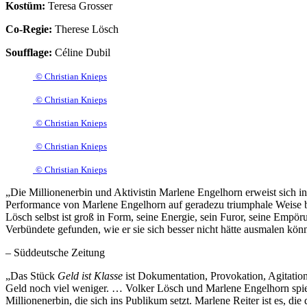
Kostüm:
Teresa Grosser
Co-Regie:
Therese Lösch
Soufflage:
Céline Dubil
© Christian Knieps
© Christian Knieps
© Christian Knieps
© Christian Knieps
© Christian Knieps
„Die Millionenerbin und Aktivistin Marlene Engelhorn erweist sich in
Performance von Marlene Engelhorn auf geradezu triumphale Weise beg
Lösch selbst ist groß in Form, seine Energie, sein Furor, seine Emp
Verbündete gefunden, wie er sie sich besser nicht hätte ausmalen kön
– Süddeutsche Zeitung
„Das Stück
Geld ist Klasse
ist Dokumentation, Provokation, Agitation
Geld noch viel weniger. … Volker Lösch und Marlene Engelhorn spielen
Millionenerbin, die sich ins Publikum setzt. Marlene Reiter ist es, d