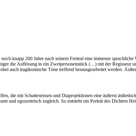
ie noch knapp 200 Jahre nach seinem Freitod eine immense sprachliche
iger die Auflösung in ein Zweipersonenstück (…) mit der Regisseur und
i auch tragikomische Töne treffend herausgearbeitet werden. Äußerst g
ffen, die mit Schattenrissen und Diaprojektionen eine äußerst ästhetis
mt und egozentrisch zugleich. So entsteht ein Porträt des Dichters Hein